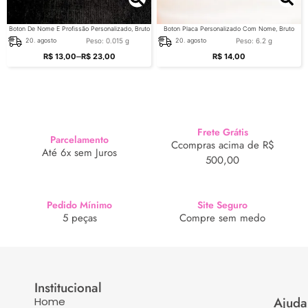
Boton De Nome E Profissão Personalizado, Bruto
Boton Placa Personalizado Com Nome, Bruto
Peso: 0.015 g
Peso: 6.2 g
20. agosto
20. agosto
–
R$
13,00
R$
23,00
R$
14,00
Frete Grátis
Parcelamento
Ccompras acima de R$
Até 6x sem Juros
500,00
Pedido Mínimo
Site Seguro
5 peças
Compre sem medo
Institucional
Ajuda
Home