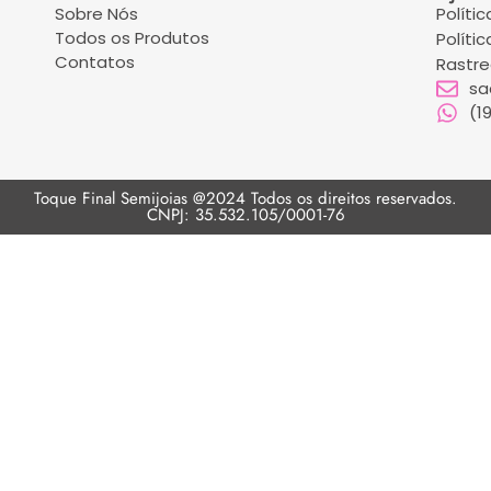
Sobre Nós
Políti
Todos os Produtos
Políti
Contatos
Rastr
sa
(1
Toque Final Semijoias @2024 Todos os direitos reservados.
CNPJ: 35.532.105/0001-76