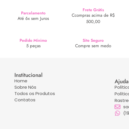
Frete Grátis
Parcelamento
Ccompras acima de R$
Até 6x sem Juros
500,00
Pedido Mínimo
Site Seguro
5 peças
Compre sem medo
Institucional
Ajuda
Home
Sobre Nós
Políti
Todos os Produtos
Políti
Contatos
Rastr
sa
(1