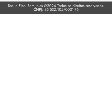
Toque Final Semijoias @2024 Todos os direitos reservados.
CNPJ: 35.532.105/0001-76