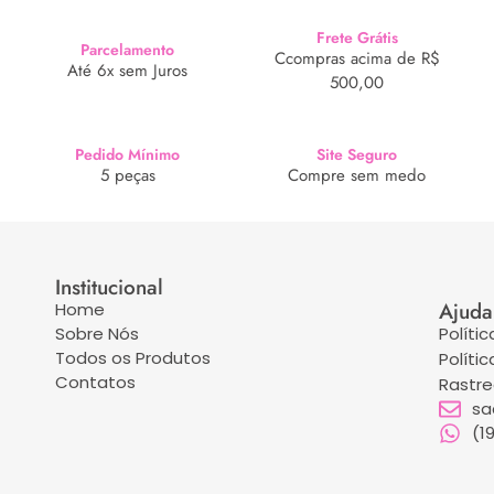
Frete Grátis
Parcelamento
Ccompras acima de R$
Até 6x sem Juros
500,00
Pedido Mínimo
Site Seguro
5 peças
Compre sem medo
Institucional
Ajuda
Home
Sobre Nós
Políti
Todos os Produtos
Políti
Contatos
Rastr
sa
(1