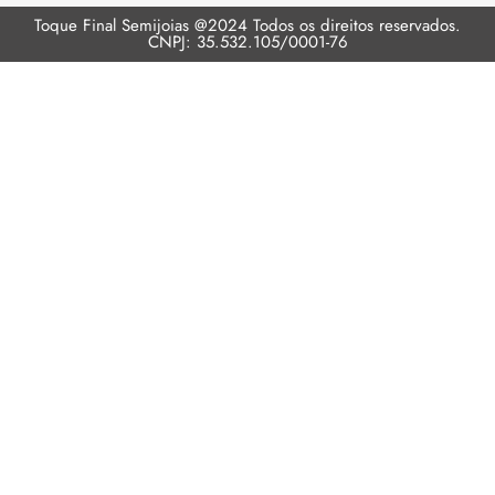
Toque Final Semijoias @2024 Todos os direitos reservados.
CNPJ: 35.532.105/0001-76