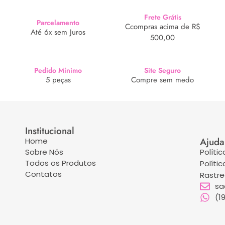
Frete Grátis
Parcelamento
Ccompras acima de R$
Até 6x sem Juros
500,00
Pedido Mínimo
Site Seguro
5 peças
Compre sem medo
Institucional
Ajuda
Home
Sobre Nós
Políti
Todos os Produtos
Políti
Contatos
Rastr
sa
(1