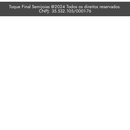
Toque Final Semijoias @2024 Todos os direitos reservados.
CNPJ: 35.532.105/0001-76