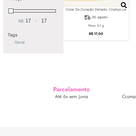
Colar De Coração Deitado, Criança De
Zircônias, Com Nome Gravado, Bruto
20. agosto
R$
-
Minimum Price
Maximum Price
Peso: 5.1 g
R$
17,00
Tags
Geral
Parcelamento
Até 6x sem Juros
Ccompr