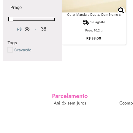
Preço
Colar Mandala Dupla, Com Nome E
Desenho Central, Bruto
19. agosto
R$
-
Minimum Price
Maximum Price
Peso: 10.2 g
R$
38,00
Tags
Gravação
Parcelamento
Até 6x sem Juros
Ccompr