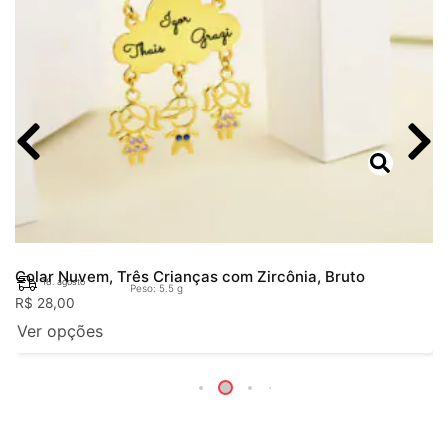
Colar Nuvem, Três Crianças com Zircônia, Bruto
18. agosto
Peso: 5.5 g
R$
28,00
Ver opções