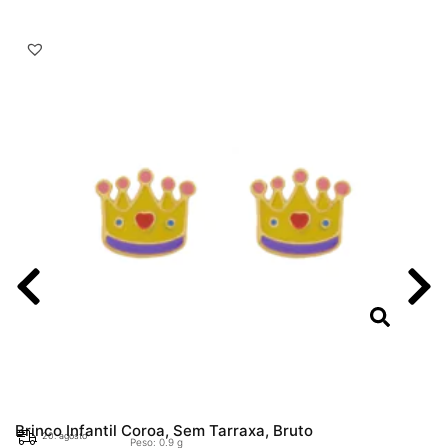
Brinco Infantil Coroa, Sem Tarraxa, Bruto
20. agosto
Peso: 0.9 g