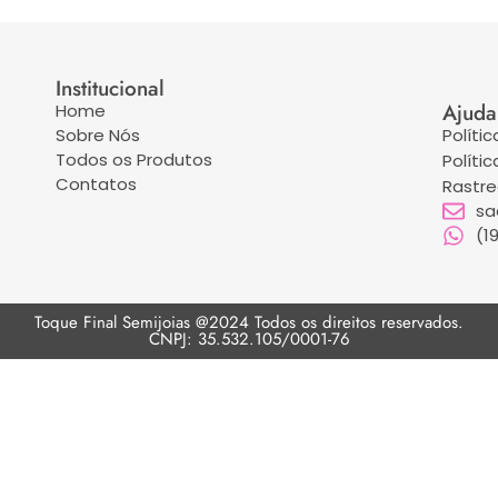
Institucional
Ajuda
Home
Sobre Nós
Políti
Todos os Produtos
Políti
Contatos
Rastr
sa
(1
Toque Final Semijoias @2024 Todos os direitos reservados.
CNPJ: 35.532.105/0001-76