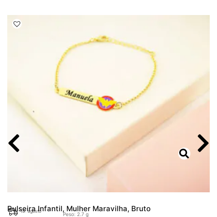
Pulseira Infantil, Mulher Maravilha, Bruto
18. agosto
Peso: 2.7 g