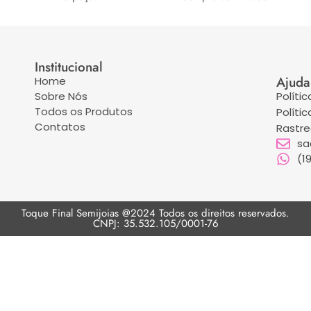
Institucional
Ajuda
Home
Sobre Nós
Políti
Todos os Produtos
Políti
Contatos
Rastr
sa
(1
Toque Final Semijoias @2024 Todos os direitos reservados.
CNPJ: 35.532.105/0001-76