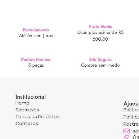
Frete Grátis
Parcelamento
Ccompras acima de R$
Até 6x sem Juros
500,00
Pedido Mínimo
Site Seguro
5 peças
Compre sem medo
Institucional
Ajuda
Home
Sobre Nós
Políti
Todos os Produtos
Políti
Contatos
Rastr
sa
(1