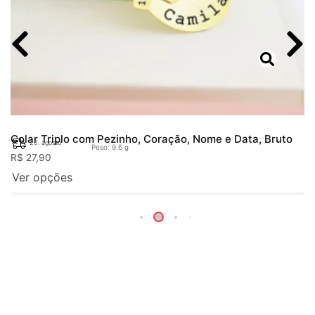
Colar Triplo com Pezinho, Coração, Nome e Data, Bruto
20. agosto
Peso: 9.6 g
R$
27,90
Ver opções