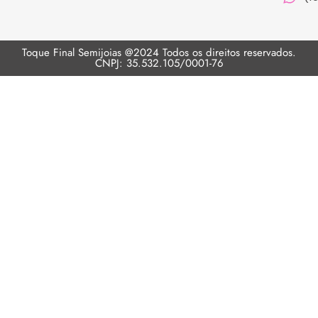
Toque Final Semijoias @2024 Todos os direitos reservados.
CNPJ: 35.532.105/0001-76