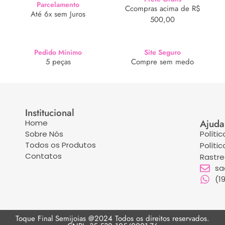
Parcelamento
Ccompras acima de R$
Até 6x sem Juros
500,00
Pedido Mínimo
Site Seguro
5 peças
Compre sem medo
Institucional
Ajuda
Home
Sobre Nós
Políti
Todos os Produtos
Políti
Contatos
Rastr
sa
(1
Toque Final Semijoias @2024 Todos os direitos reservados.