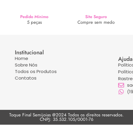
Pedido Mínimo
Site Seguro
5 peças
Compre sem medo
Institucional
Ajuda
Home
Sobre Nós
Políti
Todos os Produtos
Políti
Contatos
Rastr
sa
(1
Toque Final Semijoias @2024 Todos os direitos reservados.
CNPJ: 35.532.105/0001-76