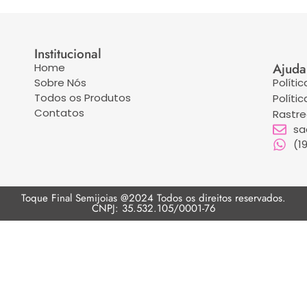
Institucional
Ajuda
Home
Sobre Nós
Políti
Todos os Produtos
Políti
Contatos
Rastr
sa
(1
Toque Final Semijoias @2024 Todos os direitos reservados.
CNPJ: 35.532.105/0001-76