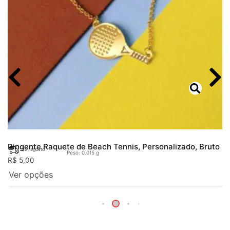
Pingente Raquete de Beach Tennis, Personalizado, Bruto
20. agosto
Peso: 0.015 g
R$
5,00
Ver opções