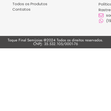
Todos os Produtos
Políti
Contatos
Rastr
sa
(1
Toque Final Semijoias @2024 Todos os direitos reservados.
CNPJ: 35.532.105/0001-76