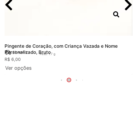
Pingente de Coração, com Criança Vazada e Nome
Personalizado, Bruto
20. agosto
Peso: 1.7 g
R$
6,00
Ver opções