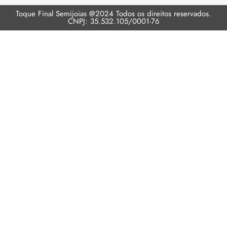
Toque Final Semijoias @2024 Todos os direitos reservados.
CNPJ: 35.532.105/0001-76