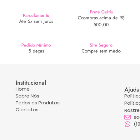
Frete Grátis
Parcelamento
Ccompras acima de R$
Até 6x sem Juros
500,00
Pedido Mínimo
Site Seguro
5 peças
Compre sem medo
Institucional
Ajuda
Home
Sobre Nós
Políti
Todos os Produtos
Políti
Contatos
Rastr
sa
(1