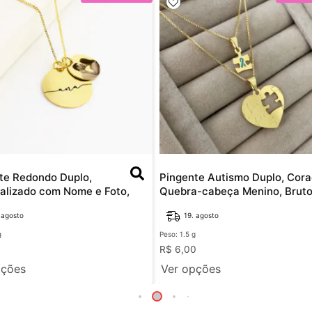
te Redondo Duplo,
Pingente Autismo Duplo, Cor
alizado com Nome e Foto,
Quebra-cabeça Menino, Brut
 agosto
19. agosto
g
Peso: 1.5 g
0
R$
6,00
pções
Ver opções