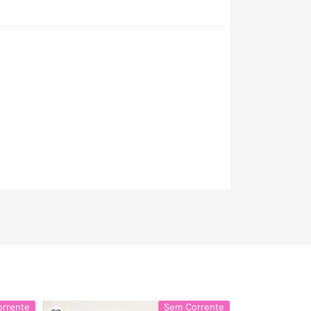
rrente
Sem Corrente