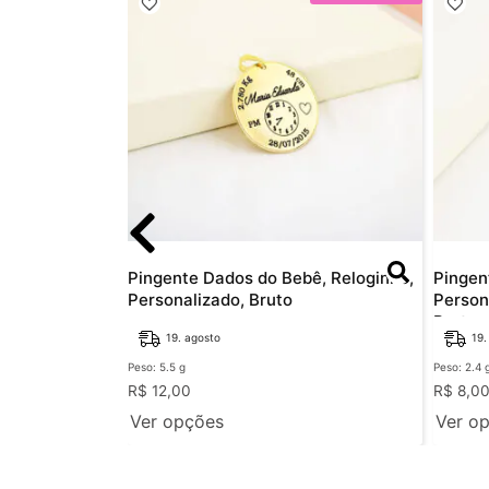
re da Vida,
Pingente Dados do Bebê, Reloginho,
Pingen
 Bruto
Personalizado, Bruto
Person
Bruto
19. agosto
19.
Peso: 5.5 g
Peso: 2.4 
R$
12,00
R$
8,0
Ver opções
Ver o