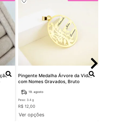
ação +
Pingente Medalha Árvore da Vida,
Pingente Dado
o
com Nomes Gravados, Bruto
Personalizado,
19. agosto
19. agosto
Peso: 3.4 g
Peso: 5.5 g
R$
12,00
R$
12,00
Ver opções
Ver opções