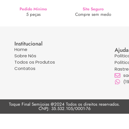
Pedido Mínimo
Site Seguro
5 peças
Compre sem medo
Institucional
Ajuda
Home
Sobre Nós
Políti
Todos os Produtos
Políti
Contatos
Rastr
sa
(1
Toque Final Semijoias @2024 Todos os direitos reservados.
CNPJ: 35.532.105/0001-76