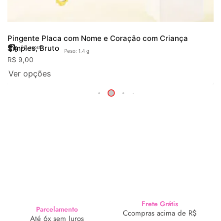
Pingente Placa com Nome e Coração com Criança
Simples, Bruto
20. agosto
Peso: 1.4 g
R$
9,00
Ver opções
Frete Grátis
Parcelamento
Ccompras acima de R$
Até 6x sem Juros