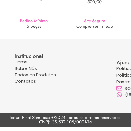
500,00
Pedido Mínimo
Site Seguro
5 peças
Compre sem medo
Institucional
Ajuda
Home
Sobre Nós
Políti
Todos os Produtos
Políti
Contatos
Rastr
sa
(1
Toque Final Semijoias @2024 Todos os direitos reservados.
CNPJ: 35.532.105/0001-76