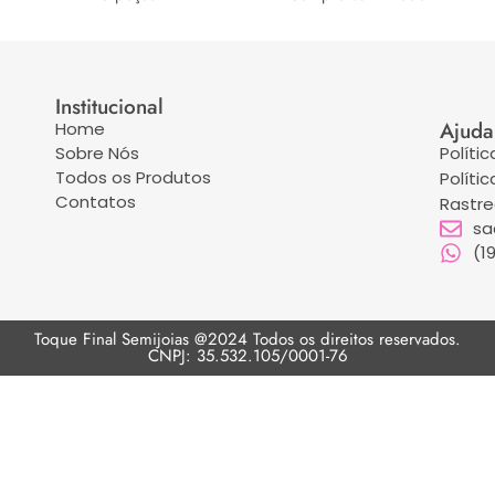
Institucional
Ajuda
Home
Sobre Nós
Políti
Todos os Produtos
Políti
Contatos
Rastr
sa
(1
Toque Final Semijoias @2024 Todos os direitos reservados.
CNPJ: 35.532.105/0001-76