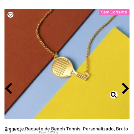
Sem Corrente
Pingente Raquete de Beach Tennis, Personalizado, Bruto
20. agosto
Peso: 0.015 g