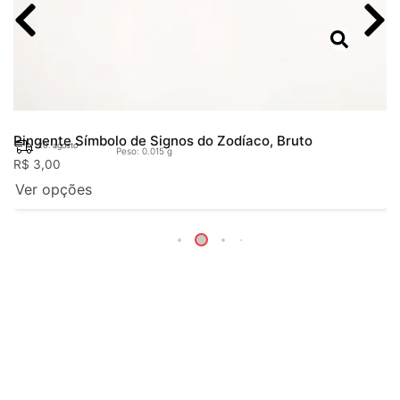
Pingente Símbolo de Signos do Zodíaco, Bruto
20. agosto
Peso: 0.015 g
R$
3,00
Ver opções