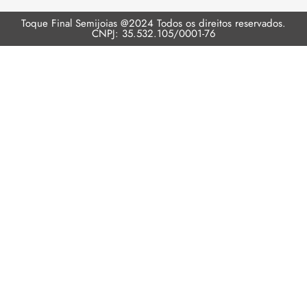
Toque Final Semijoias @2024 Todos os direitos reservados.
CNPJ: 35.532.105/0001-76