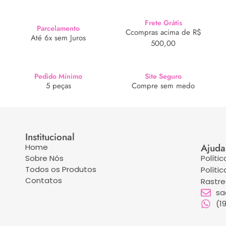
Frete Grátis
Parcelamento
Ccompras acima de R$
Até 6x sem Juros
500,00
Pedido Mínimo
Site Seguro
5 peças
Compre sem medo
Institucional
Ajuda
Home
Sobre Nós
Políti
Todos os Produtos
Políti
Contatos
Rastr
sa
(1