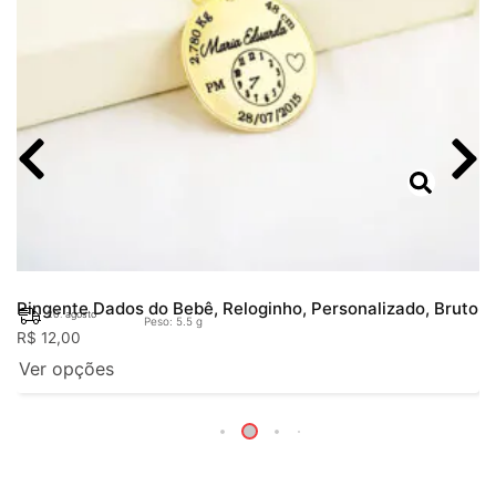
Pingente Dados do Bebê, Reloginho, Personalizado, Bruto
20. agosto
Peso: 5.5 g
R$
12,00
Ver opções