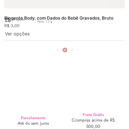
Pingente Body, com Dados do Bebê Gravados, Bruto
19. agosto
Peso: 1.2 g
R$
3,00
Ver opções
Frete Grátis
Parcelamento
Ccompras acima de R$
Até 6x sem Juros
500,00