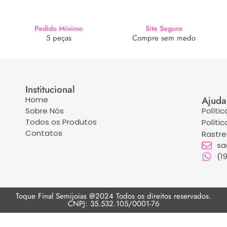
Pedido Mínimo
Site Seguro
5 peças
Compre sem medo
Institucional
Ajuda
Home
Sobre Nós
Políti
Todos os Produtos
Políti
Contatos
Rastr
sa
(1
Toque Final Semijoias @2024 Todos os direitos reservados.
CNPJ: 35.532.105/0001-76