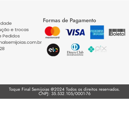
Formas de Pagamento
cidade
lução e trocas
 Pedidos
alsemijoias.com.br
728
Toque Final Semijoias @2024 Todos os direitos reservados.
CNPJ: 35.532.105/0001-76