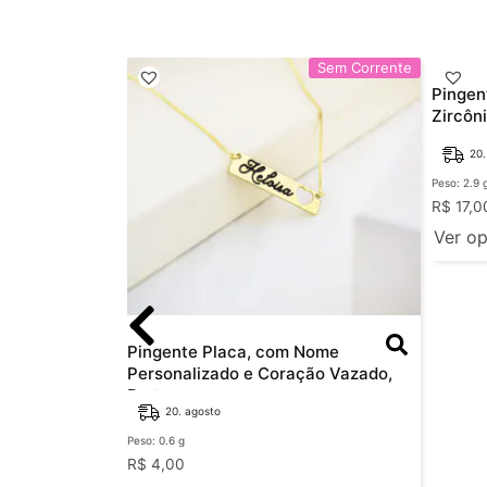
Sem Corrente
Sem Corrente
Pingen
Zircôn
20.
Peso: 2.9 
R$
17,0
Ver o
 com Criança
Pingente Placa, com Nome
alizado, Bruto
Personalizado e Coração Vazado,
Bruto
20. agosto
Peso: 0.6 g
R$
4,00