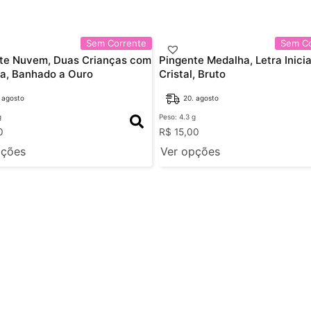
Sem Corrente
Sem Co
te Nuvem, Duas Crianças com
Pingente Medalha, Letra Inicia
ia, Banhado a Ouro
Cristal, Bruto
 agosto
20. agosto
g
Peso: 4.3 g
0
R$
15,00
pções
Ver opções