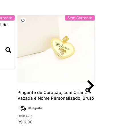
rrente
Sem Corrente
l de
Pingente de Coração, com Criança
Pingente Plac
Vazada e Nome Personalizado, Bruto
Personalizado
Bruto
20. agosto
20. agosto
Peso: 1.7 g
Peso: 0.6 g
R$
6,00
R$
4,00