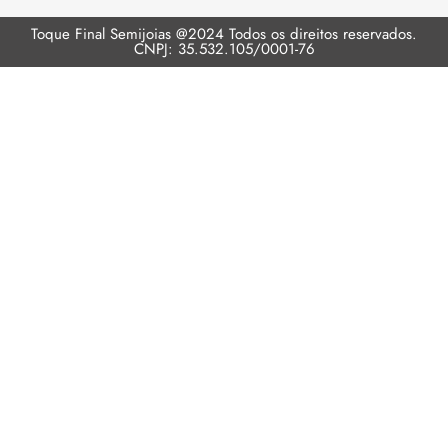
Toque Final Semijoias @2024 Todos os direitos reservados.
CNPJ: 35.532.105/0001-76