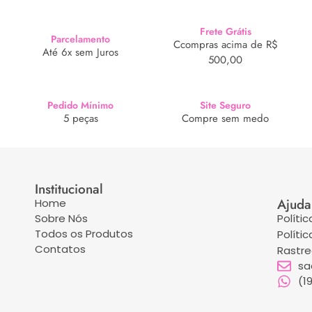
Frete Grátis
Parcelamento
Ccompras acima de R$
Até 6x sem Juros
500,00
Pedido Mínimo
Site Seguro
5 peças
Compre sem medo
Institucional
Ajuda
Home
Sobre Nós
Políti
Todos os Produtos
Políti
Contatos
Rastr
sa
(1