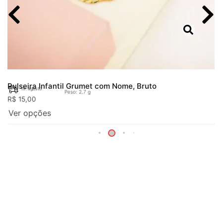
Pulseira Infantil Grumet com Nome, Bruto
19. agosto
Peso: 2.7 g
R$
15,00
Ver opções