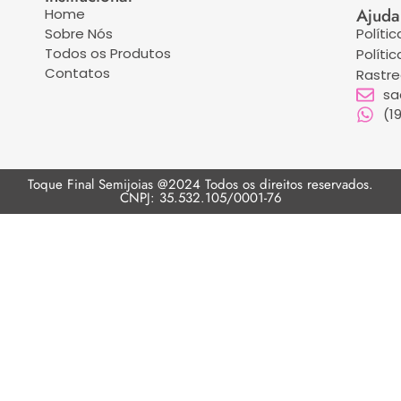
Ajuda
Home
Sobre Nós
Políti
Todos os Produtos
Políti
Contatos
Rastr
sa
(1
Toque Final Semijoias @2024 Todos os direitos reservados.
CNPJ: 35.532.105/0001-76