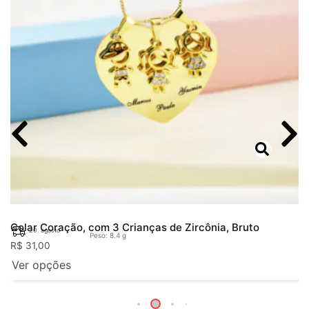
Colar Coração, com 3 Crianças de Zircônia, Bruto
20. agosto
Peso: 8.4 g
R$
31,00
Ver opções