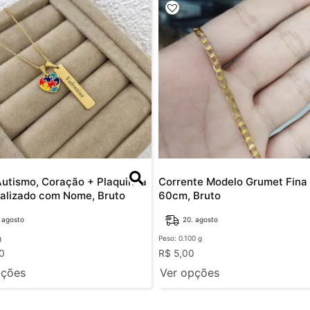
Autismo, Coração + Plaquinha
Corrente Modelo Grumet Fina 
alizado com Nome, Bruto
60cm, Bruto
 agosto
20. agosto
g
Peso: 0.100 g
0
R$
5,00
pções
Ver opções