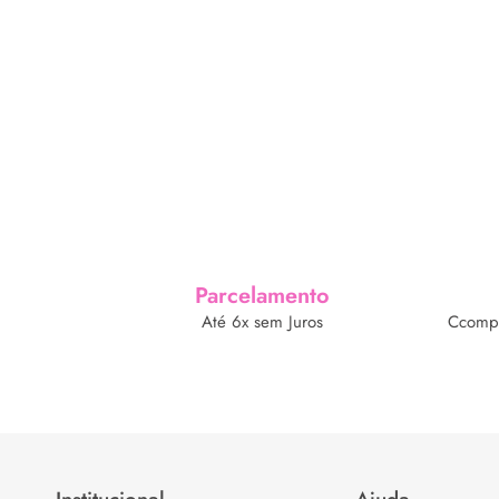
Parcelamento
Até 6x sem Juros
Ccompr
Institucional
Ajuda
Home
Política de Priva