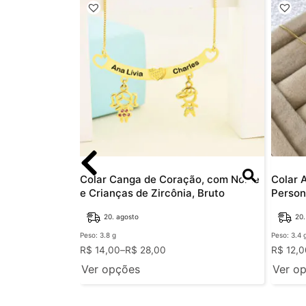
ada
Colar Canga de Coração, com Nome
Colar 
o Pet, Bruto
e Crianças de Zircônia, Bruto
Person
20. agosto
20.
Peso: 3.8 g
Peso: 3.4 
R$
14,00
–
R$
28,00
R$
12,0
Ver opções
Ver o