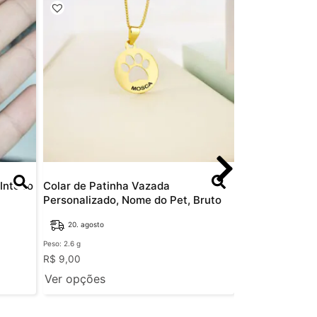
Inteiro
Colar de Patinha Vazada
Colar Canga d
Personalizado, Nome do Pet, Bruto
e Crianças de 
20. agosto
20. agosto
Peso: 2.6 g
Peso: 3.8 g
R$
9,00
R$
14,00
–
R$
28
Ver opções
Ver opções