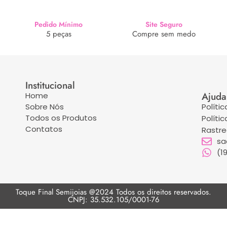
Pedido Mínimo
Site Seguro
5 peças
Compre sem medo
Institucional
Ajuda
Home
Sobre Nós
Políti
Todos os Produtos
Políti
Contatos
Rastr
sa
(1
Toque Final Semijoias @2024 Todos os direitos reservados.
CNPJ: 35.532.105/0001-76