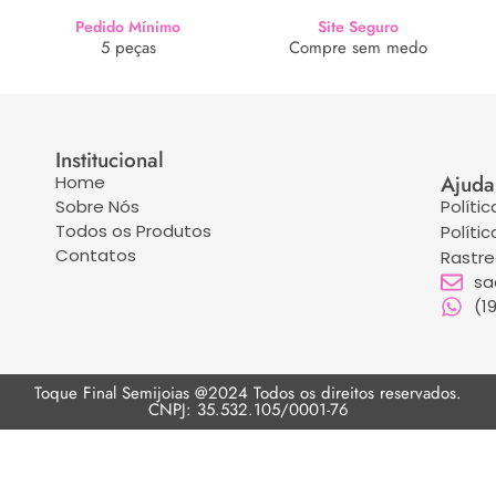
Pedido Mínimo
Site Seguro
5 peças
Compre sem medo
Institucional
Ajuda
Home
Sobre Nós
Políti
Todos os Produtos
Políti
Contatos
Rastr
sa
(1
Toque Final Semijoias @2024 Todos os direitos reservados.
CNPJ: 35.532.105/0001-76