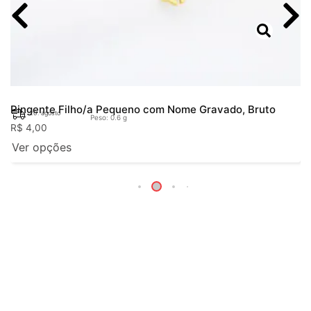
Pingente Filho/a Pequeno com Nome Gravado, Bruto
20. agosto
Peso: 0.6 g
R$
4,00
Ver opções