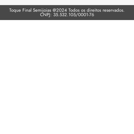
Toque Final Semijoias @2024 Todos os direitos reservados.
CNPJ: 35.532.105/0001-76