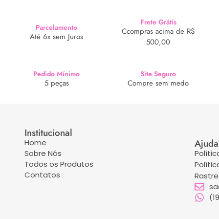
Frete Grátis
Parcelamento
Ccompras acima de R$
Até 6x sem Juros
500,00
Pedido Mínimo
Site Seguro
5 peças
Compre sem medo
Institucional
Ajuda
Home
Sobre Nós
Políti
Todos os Produtos
Políti
Contatos
Rastr
sa
(1