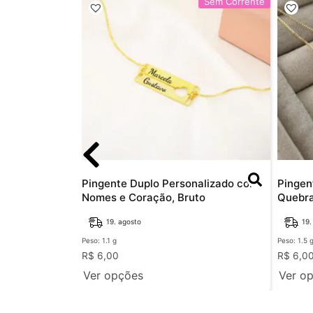
Sem Corrente
Sem Corrente
les com
Pingente Duplo Personalizado com
Pingen
e Zircônia,
Nomes e Coração, Bruto
Quebra
19. agosto
19.
Peso: 1.1 g
Peso: 1.5 
R$
6,00
R$
6,0
Ver opções
Ver o