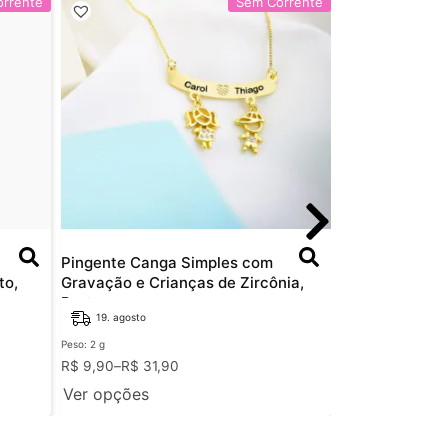
rrente
Sem Corrente
Pingente Canga Simples com
Pingente Dupl
to,
Gravação e Crianças de Zircônia,
Nomes e Coraç
Bruto
19. agosto
19. agosto
Peso: 2 g
Peso: 1.1 g
R$
9,90
–
R$
31,90
R$
6,00
Ver opções
Ver opções