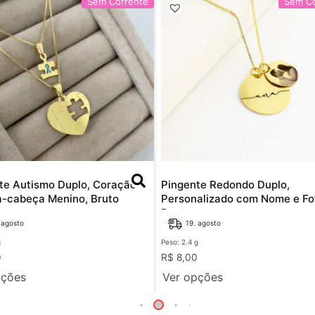
Sem Corrente
Sem Co
te Autismo Duplo, Coração +
Pingente Redondo Duplo,
-cabeça Menino, Bruto
Personalizado com Nome e Fo
Bruto
 agosto
19. agosto
g
Peso: 2.4 g
0
R$
8,00
pções
Ver opções