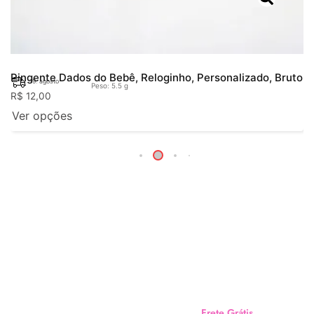
Pingente Dados do Bebê, Reloginho, Personalizado, Bruto
19. agosto
Peso: 5.5 g
R$
12,00
Ver opções
Frete Grátis