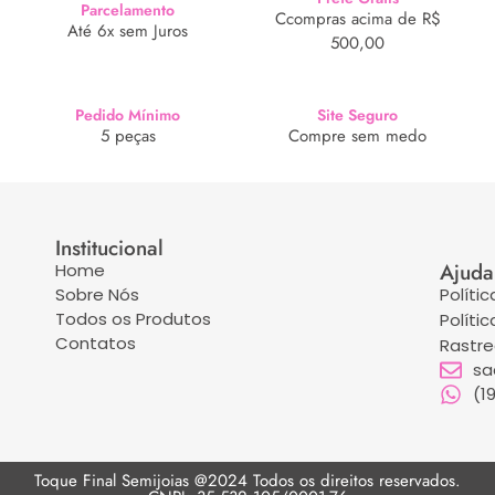
Parcelamento
Ccompras acima de R$
Até 6x sem Juros
500,00
Pedido Mínimo
Site Seguro
5 peças
Compre sem medo
Institucional
Ajuda
Home
Sobre Nós
Políti
Todos os Produtos
Políti
Contatos
Rastr
sa
(1
Toque Final Semijoias @2024 Todos os direitos reservados.