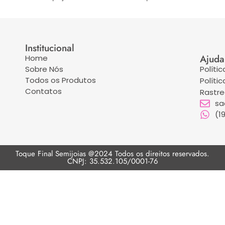
Institucional
Ajuda
Home
Sobre Nós
Políti
Todos os Produtos
Políti
Contatos
Rastr
sa
(1
Toque Final Semijoias @2024 Todos os direitos reservados.
CNPJ: 35.532.105/0001-76