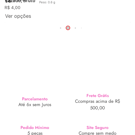
Vazado, Bruto
20. agosto
Peso: 0.6 g
R$
4,00
Ver opções
Frete Grátis
Parcelamento
Ccompras acima de R$
Até 6x sem Juros
500,00
Pedido Mínimo
Site Seguro
5 peças
Compre sem medo