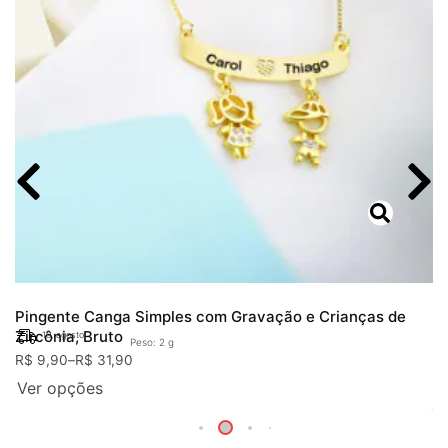
Pingente Canga Simples com Gravação e Crianças de
Zircônia, Bruto
19. agosto
Peso: 2 g
R$
9,90
–
R$
31,90
Ver opções