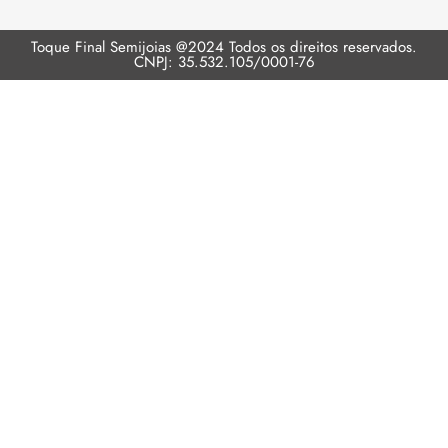
Toque Final Semijoias @2024 Todos os direitos reservados.
CNPJ: 35.532.105/0001-76