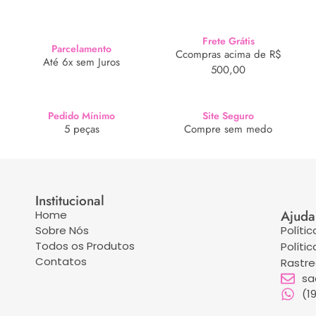
Frete Grátis
Parcelamento
Ccompras acima de R$
Até 6x sem Juros
500,00
Pedido Mínimo
Site Seguro
5 peças
Compre sem medo
Institucional
Ajuda
Home
Sobre Nós
Políti
Todos os Produtos
Políti
Contatos
Rastr
sa
(1