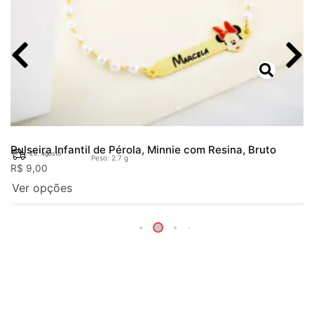
Pulseira Infantil de Pérola, Minnie com Resina, Bruto
20. agosto
Peso: 2.7 g
R$
9,00
Ver opções