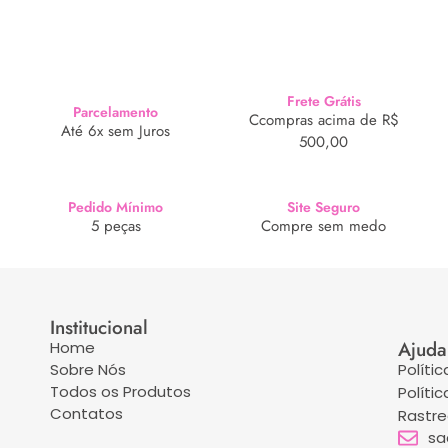
Frete Grátis
Parcelamento
Ccompras acima de R$
Até 6x sem Juros
500,00
Pedido Mínimo
Site Seguro
5 peças
Compre sem medo
Institucional
Ajuda
Home
Sobre Nós
Políti
Todos os Produtos
Políti
Contatos
Rastr
sa