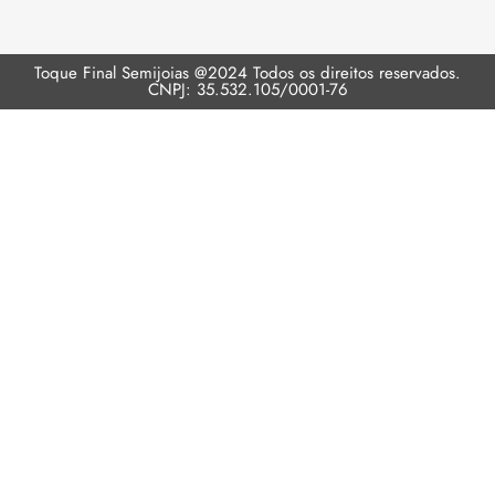
Toque Final Semijoias @2024 Todos os direitos reservados.
CNPJ: 35.532.105/0001-76