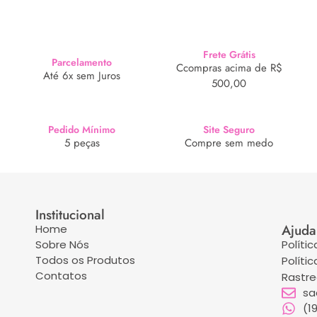
Frete Grátis
Parcelamento
Ccompras acima de R$
Até 6x sem Juros
500,00
Pedido Mínimo
Site Seguro
5 peças
Compre sem medo
Institucional
Ajuda
Home
Sobre Nós
Políti
Todos os Produtos
Políti
Contatos
Rastr
sa
(1