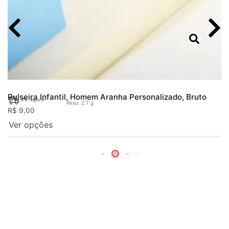
Pulseira Infantil, Homem Aranha Personalizado, Bruto
20. agosto
Peso: 2.7 g
R$
9,00
Ver opções