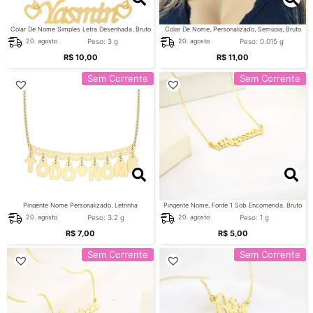
Colar De Nome Simples Letra Desenhada, Bruto
Colar De Nome, Personalizado, Semijoia, Bruto
Peso: 3 g
Peso: 0.015 g
20. agosto
20. agosto
R$
10,00
R$
11,00
Sem Corrente
Sem Corrente
Pingente Nome Personalizado, Letrinha
Pingente Nome, Fonte 1 Sob Encomenda, Bruto
Pendurada, Bruto
Peso: 3.2 g
Peso: 1 g
20. agosto
20. agosto
R$
7,00
R$
5,00
Sem Corrente
Sem Corrente