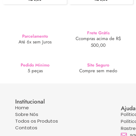
Frete Grátis
Parcelamento
Ccompras acima de R$
Até 6x sem Juros
500,00
Pedido Mínimo
Site Seguro
5 peças
Compre sem medo
Institucional
Ajuda
Home
Sobre Nós
Políti
Todos os Produtos
Políti
Contatos
Rastr
sa