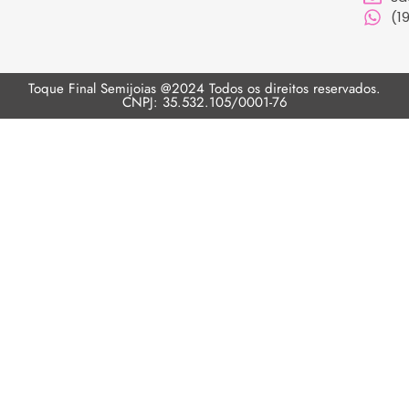
(1
Toque Final Semijoias @2024 Todos os direitos reservados.
CNPJ: 35.532.105/0001-76