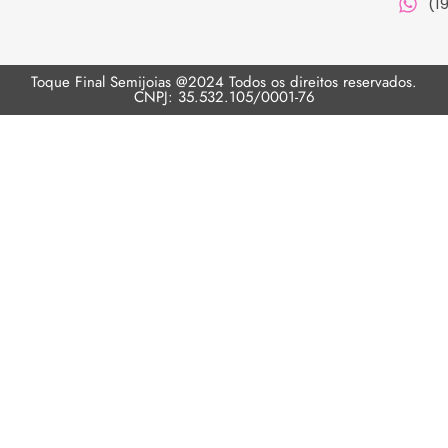
(1
Toque Final Semijoias @2024 Todos os direitos reservados.
CNPJ: 35.532.105/0001-76