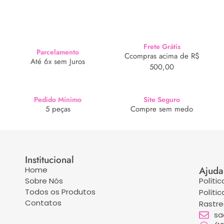
Frete Grátis
Parcelamento
Ccompras acima de R$
Até 6x sem Juros
500,00
Pedido Mínimo
Site Seguro
5 peças
Compre sem medo
Institucional
Ajuda
Home
Sobre Nós
Políti
Todos os Produtos
Políti
Contatos
Rastr
sa