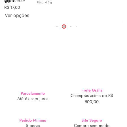
Bruto
20. agosto
Peso: 4.5 g
R$
17,00
Ver opções
Frete Grátis
Parcelamento
Ccompras acima de R$
Até 6x sem Juros
500,00
Pedido Mínimo
Site Seguro
5 peças
Compre sem medo