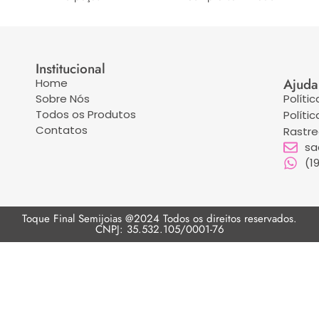
Institucional
Ajuda
Home
Sobre Nós
Políti
Todos os Produtos
Políti
Contatos
Rastr
sa
(1
Toque Final Semijoias @2024 Todos os direitos reservados.
CNPJ: 35.532.105/0001-76